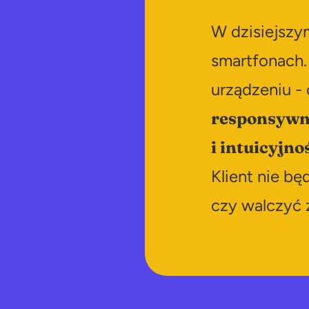
W dzisiejszy
smartfonach.
urządzeniu - 
responsywne
i intuicyjn
Klient nie b
czy walczyć 