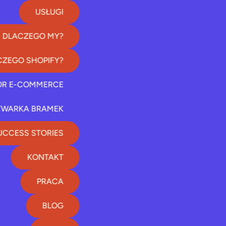
USŁUGI
DLACZEGO MY?
CZEGO SHOPIFY?
OR E-COMMERCE
WARKA BRAMEK
UCCESS STORIES
KONTAKT
PRACA
BLOG