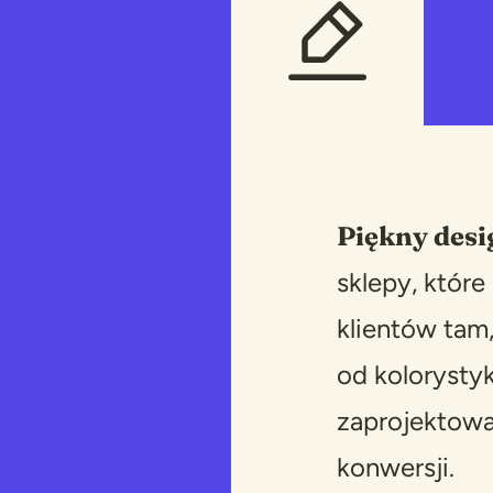
Piękny desig
sklepy, któr
klientów tam,
od kolorystyk
zaprojektowa
konwersji.