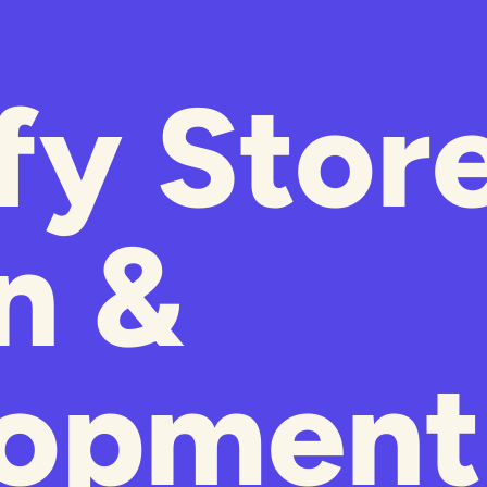
fy Stor
n &
lopment