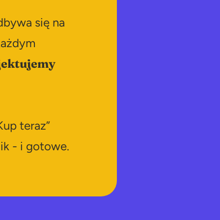
dbywa się na
 każdym
jektujemy
Kup teraz”
k - i gotowe.