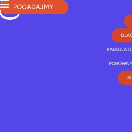
POGADAJMY
DLA
KALKULAT
PORÓWNY
S