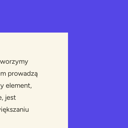
worzymy
kim prowadzą
dy element,
, jest
iększaniu