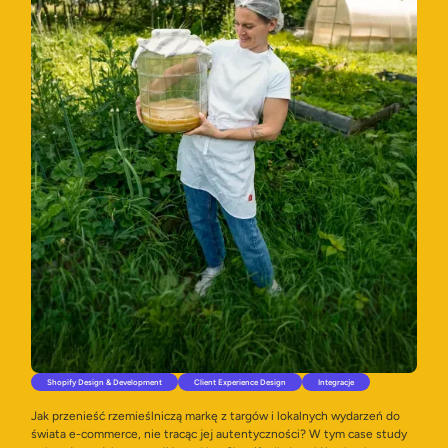
Shopify Design & Development
Client Experience Design
Integracje
Jak przenieść rzemieślniczą markę z targów i lokalnych wydarzeń do
świata e-commerce, nie tracąc jej autentyczności? W tym case study