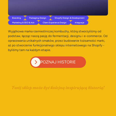
Branding
Packaging Design
Shopify Design & Development
Marketing & SEO & Ads
Client Experience Design
Integracje
Wyjątkowa marka rzemieślniczej kombuchy, którą stworzyliśmy od
podstaw, łącząc naszą pasję do fermentacji, designu i
e-commerce
. Od
opracowania unikalnych smaków, przez budowanie tożsamości marki,
aż po stworzenie funkcjonalnego sklepu internetowego na Shopify -
byliśmy tam na każdym etapie.
POZNAJ HISTORIE
Twój sklep może być kolejną inspirującą historią!