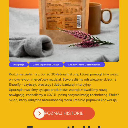
Integracje
Client Experience Design
Shopify Theme Customization
Rodzinna zielarnia z ponad 30-letnią historią, której pomogliśmy wejść
w nowy e-commerce’owy rozdział. Stworzyliśmy odświeżony sklep na
Shopify - szybszy, prostszy i dużo bardziej intuicyjny.
Uporządkowaliśmy tysiące produktów, zaprojektowaliśmy nową
nawigację, zadbaliśmy o UX/UI i pełną optymalizację techniczną. Efekt?
Sklep, który oddycha naturalnością marki i realnie poprawia konwersję.
POZNAJ HISTORIE