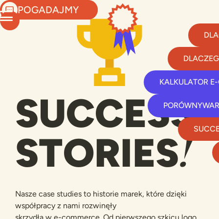
POGADAJMY
DLA
DLACZEG
KALKULATOR E
SUCCESS
PORÓWNYWAR
SUCCE
!
STORIES
Nasze case studies to historie marek, które dzięki
współpracy z nami rozwinęły
skrzydła w
e-commerce
. Od pierwszego szkicu logo,