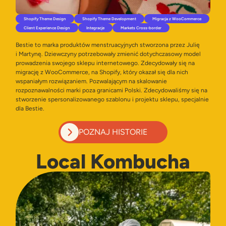
Shopify Theme Design
Shopify Theme Development
Migracja z WooCommerce
Client Experience Design
Integracje
Markets Cross-border
Bestie to marka produktów menstruacyjnych stworzona przez Julię
i Martynę. Dziewczyny potrzebowały zmienić dotychczasowy model
prowadzenia swojego sklepu internetowego. Zdecydowały się na
migrację z WooCommerce, na Shopify, który okazał się dla nich
wspaniałym rozwiązaniem. Pozwalającym na skalowanie
rozpoznawalności marki poza granicami Polski. Zdecydowaliśmy się na
stworzenie spersonalizowanego szablonu i projektu sklepu, specjalnie
dla Bestie.
POZNAJ HISTORIE
Local Kombucha