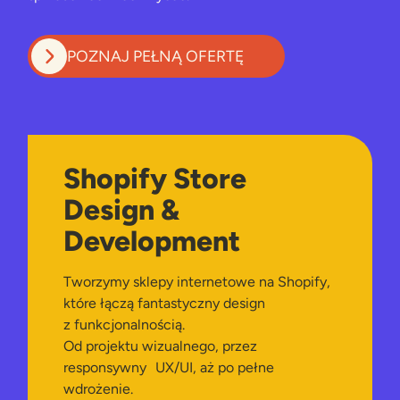
POZNAJ PEŁNĄ OFERTĘ
Shopify Store
Design &
Development
Tworzymy sklepy internetowe na Shopify,
które łączą fantastyczny design
z funkcjonalnością.
Od projektu wizualnego, przez
responsywny UX/UI, aż po pełne
wdrożenie.